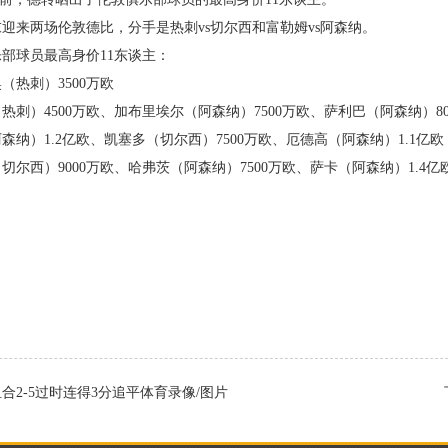
迎来两场伦敦德比，分手是热刺vs切尔西和富勒姆vs阿森纳。
部球员最高身价11东谈主：
（热刺）3500万欧
热刺）4500万欧、加布里埃尔（阿森纳）7500万欧、萨利巴（阿森纳）80
森纳）1.2亿欧、凯塞多（切尔西）7500万欧、厄德高（阿森纳）1.1亿欧
切尔西）9000万欧、哈弗茨（阿森纳）7500万欧、萨卡（阿森纳）1.4亿
合2-5过时连得3分追平体育录像/图片