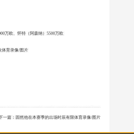
00万欧、怀特（阿森纳）5500万欧
欧体育录像/图片
下一篇：
固然他在本赛季的出场时辰有限体育录像/图片