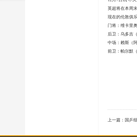
英超将在本周末
现在的伦敦俱乐
门将：维卡里奥
后卫：乌多吉（
中场：赖斯（阿
前卫：帕尔默（
上一篇：
国乒组