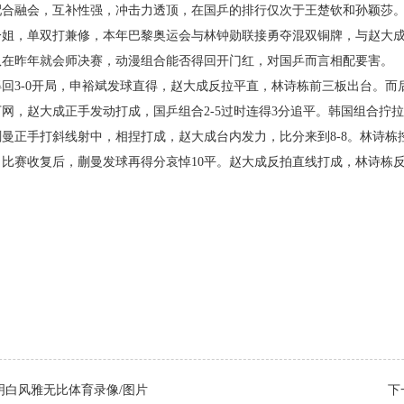
配合融会，互补性强，冲击力透顶，在国乒的排行仅次于王楚钦和孙颖莎
一姐，单双打兼修，本年巴黎奥运会与林钟勋联接勇夺混双铜牌，与赵大
队在昨年就会师决赛，动漫组合能否得回开门红，对国乒而言相配要害。
回3-0开局，申裕斌发球直得，赵大成反拉平直，林诗栋前三板出台。而
网，赵大成正手发动打成，国乒组合2-5过时连得3分追平。韩国组合拧
曼正手打斜线射中，相捏打成，赵大成台内发力，比分来到8-8。林诗
比赛收复后，蒯曼发球再得分哀悼10平。赵大成反拍直线打成，林诗栋反手反
分明白风雅无比体育录像/图片
下