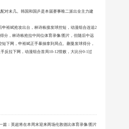
。
成配对未几。韩国和国乒是本届赛事唯二派出全主力建
后申裕斌抢攻出台，林诗栋接发球控短，动漫组合连追2
拉得分，林诗栋抢拉中间位体育录像/图片，但随后中远
栋控短下网，申裕斌正手暴抽拿到局点。蒯曼发球得分，
拉下网，动漫组合首局10-12惜败，大比分0-1过
一篇：
英超将在本周末迎来两场伦敦德比体育录像/图片