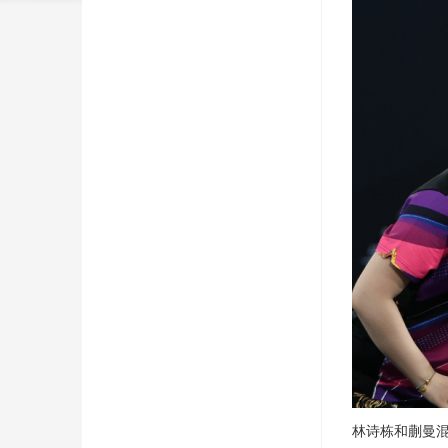
林诗栋和蒯曼混