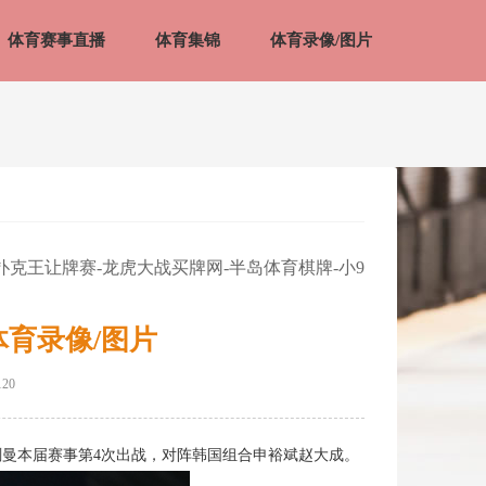
体育赛事直播
体育集锦
体育录像/图片
扑克王让牌赛-龙虎大战买牌网-半岛体育棋牌-小9
体育录像/图片
20
蒯曼本届赛事第4次出战，对阵韩国组合申裕斌赵大成。