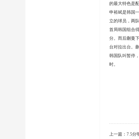
的最大特色是
申裕斌是韩国
立的球员，两
首局韩国组合得
分。而后蒯曼下
台对拉出台。蒯
韩国队叫暂停，
时。
上一篇：
7.5