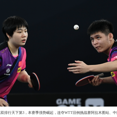
双排行天下第3，本赛季强势崛起，连夺WTT旧例挑战赛阿拉木图站、