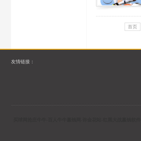
首页
友情链接：
买球网抢庄牛牛-百人牛牛赢钱网-诈金花站-红黑大战赢钱软件