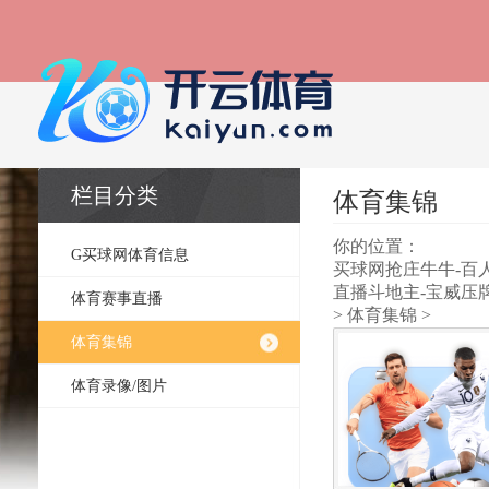
栏目分类
体育集锦
你的位置：
G买球网体育信息
买球网抢庄牛牛-百
直播斗地主-宝威压
体育赛事直播
>
体育集锦
>
体育集锦
体育录像/图片