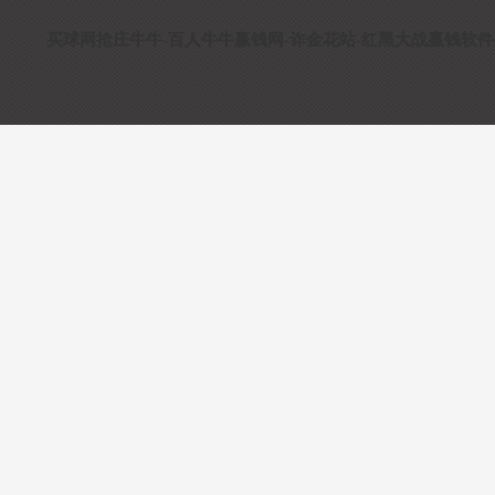
买球网抢庄牛牛-百人牛牛赢钱网-诈金花站-红黑大战赢钱软件