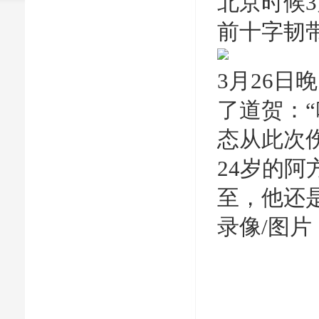
北京时候
前十字韧
3月26
了道贺：
态从此次
24岁的阿
至，他还
录像/图片