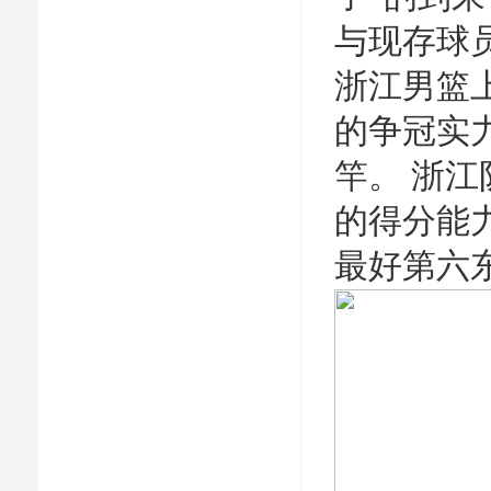
与现存球
浙江男篮
的争冠实
竿。 浙江
的得分能
最好第六