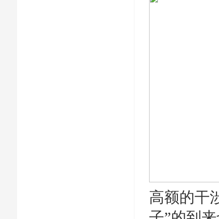
高额的干
子”的到