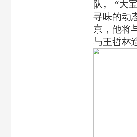
队。 “
寻味的动
京，他将
与王哲林