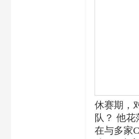
休赛期，对
队？ 他花
在与多家