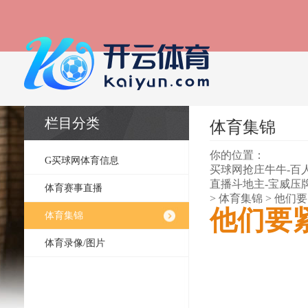
栏目分类
体育集锦
你的位置：
G买球网体育信息
买球网抢庄牛牛-百
直播斗地主-宝威压
体育赛事直播
>
体育集锦
> 他们
他们要
体育集锦
体育录像/图片