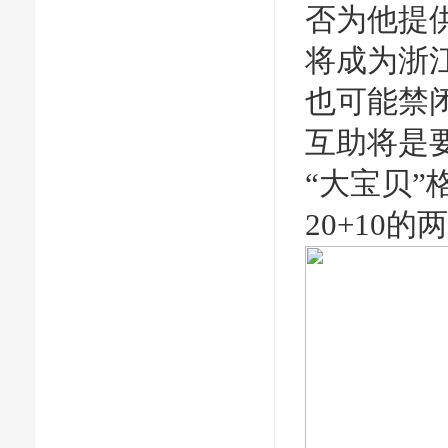
否为他提
将成为浙
也可能禁
互助将是
“大宝贝
20+10