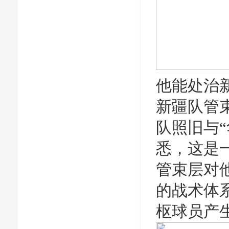
他能处治
新疆队管
队照旧与
悉，这是
管束层对
的战术体
枢球员产