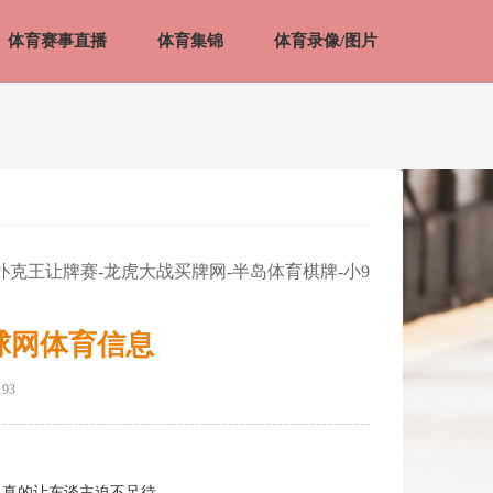
体育赛事直播
体育集锦
体育录像/图片
扑克王让牌赛-龙虎大战买牌网-半岛体育棋牌-小9
球网体育信息
93
，真的让东谈主迫不足待。