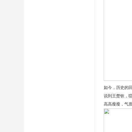
如今，历史的
说到王楚钦，
高高瘦瘦，气