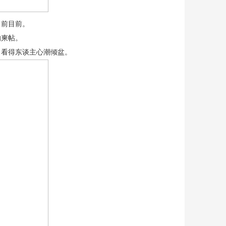
目前目前。
的柬帖。
，看得东谈主心潮倾盆。