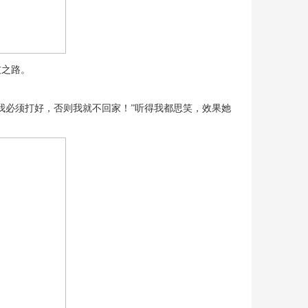
技之路。
我必须打好，否则我就不回家！”听得我都思笑，效果她