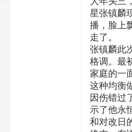
大年头三
星张镇麟
播，脸上
走了。
张镇麟此
格调。最
家庭的一
这种均衡
因伤错过
示了他永
和对改日