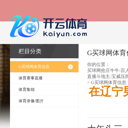
栏目分类
G买球网体育
你的位置：
G买球网体育信息
买球网抢庄牛牛-百
直播斗地主-宝威压
体育赛事直播
>
G买球网体育信息
在辽宁
体育集锦
体育录像/图片